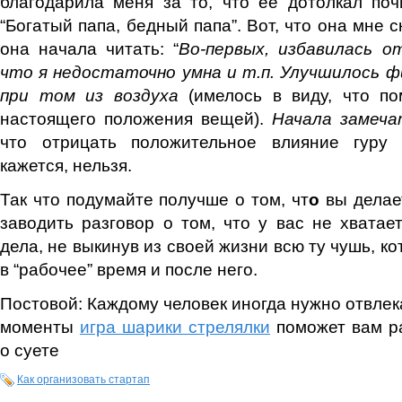
благодарила меня за то, что её дотолкал поч
“Богатый папа, бедный папа”. Вот, что она мне с
она начала читать: “
Во-первых, избавилась о
что я недостаточно умна и т.п. Улучшилось 
при том из воздуха
(имелось в виду, что по
настоящего положения вещей).
Начала замеча
что отрицать положительное влияние гуру 
кажется, нельзя.
Так что подумайте получше о том, чт
о
вы делае
заводить разговор о том, что у вас не хвата
дела, не выкинув из своей жизни всю ту чушь, к
в “рабочее” время и после него.
Постовой: Каждому человек иногда нужно отвлек
моменты
игра шарики стрелялки
поможет вам ра
о суете
Как организовать стартап