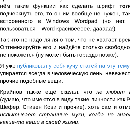
нём такие функции как сделать шрифт
тол
подчеркнуть
его, то он им вообще не нужен, так
встроенного в Windows Wordpad (но нет,
пользоваться – Word красивеееее, дааааа!).
Так что не надо ля-ля о том, что не хватает вр
Оптимизируйте его и найдёте столько свободно
не покажется (ну может быть гораздо позже).
Я уже
публиковал у себя кучу статей на эту тему
упирается всегда в человеческую лень, невежест
прочие подобные вещи.
Крайнов также ещё сказал, что
не любит 
(думаю, что имеются в виду такие личности как 
Шефер, Стивен Кови и прочие), хоть сам и отм
испытывает страшные муки, когда не знае
какие-то вещи в своей жизни
.