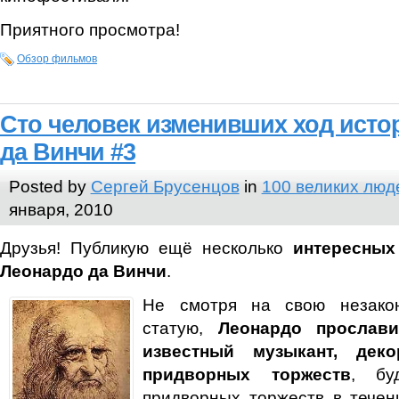
Приятного просмотра!
Обзор фильмов
Сто человек изменивших ход исто
да Винчи #3
Posted by
Сергей Брусенцов
in
100 великих люд
января, 2010
Друзья! Публикую ещё несколько
интересных
Леонардо да Винчи
.
Не смотря на свою незако
статую,
Леонардо прослав
известный музыкант, дек
придворных торжеств
, бу
придворных торжеств в течен