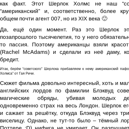
как факт. Этот Шерлок Холмс не наш “со
“американский” и, соответственно, более кр
общем почти агент 007, но из XIX века 🙂
Да, ещё один момент. Раз это Шерлок э
позапрошлого тысячелетия, то у него обязатель
то пассия. Поэтому американцы взяли красо
(Rachel McAdams) и сделали из неё даму, к
бредит.
Итак, берём “советского” Шерлока прибавляем к нему американский паф
Холмса” от Гая Ричи.
Сюжет фильма довольно интересный, хоть и мало
английских лордов по фамилии Блэквуд сов
магические обряды, убивая молодых де
одновременно страх на весь Лондон. Шерлок его
и сажает за решётку, откуда Блэквуд через тр
виселицу. Однако, не тут-то было – тёмный лор
Поттере :D) нифига не умирает. Он разрушае