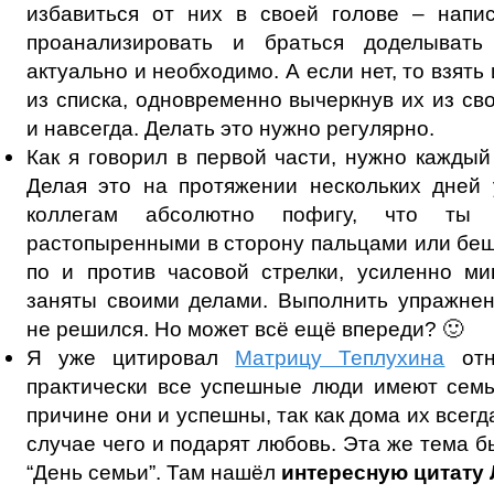
избавиться от них в своей голове – напис
проанализировать и браться доделывать
актуально и необходимо. А если нет, то взять
из списка, одновременно вычеркнув их из св
и навсегда. Делать это нужно регулярно.
Как я говорил в первой части, нужно каждый
Делая это на протяжении нескольких дней 
коллегам абсолютно пофигу, что ты
растопыренными в сторону пальцами или бе
по и против часовой стрелки, усиленно ми
заняты своими делами. Выполнить упражнен
не решился. Но может всё ещё впереди? 🙂
Я уже цитировал
Матрицу Теплухина
отно
практически все успешные люди имеют семь
причине они и успешны, так как дома их всегд
случае чего и подарят любовь. Эта же тема б
“День семьи”. Там нашёл
интересную цитату 