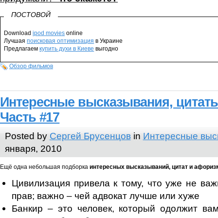
ПОСТОВОЙ
Download
ipod movies
online
Лучшая
поисковая оптимизация
в Украине
Предлагаем
купить духи в Киеве
выгодно
Обзор фильмов
Интересные высказывания, цитат
Часть #17
Posted by
Сергей Брусенцов
in
Интересные выс
января, 2010
Ещё одна небольшая подборка
интересных высказываний, цитат и афориз
Цивилизация привела к тому, что уже не важн
прав; важно – чей адвокат лучше или хуже
Банкир – это человек, который одолжит ва