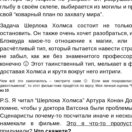
глыбу в своём склепе, выбирается из могилы и 
свой “коварный план по захвату мира”.
Задача Шерлока Холмса состоит не тольк
остановить. Он также очень хочет разобраться,
Блэквуда какое-то отношение к магии, или
расчётливый тип, который пытается навести стра
не забыл, как же без знаменитого профессо
конечно 🙂 Этот таинственный тип, мелькает в 
доставая Холмса и крутя вокруг него интриги.
Чем всё это закончилось – смотрите сами 🙂 Если вам понравилась
джентльменов”, то этот фильм тоже придётся по вкусу. Моя личная оценка
“
из 10
.
P.S. Я читал “Шерлока Холмса” Артура Конан До
помню, чтобы у доктора Ватсона были проблемы
Сценаристы почему-то посчитали иначе и нескол
намекали в фильме.
Это я что-то пропуст
придумали?
Что скажете?