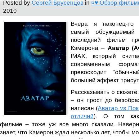
Posted by
Сергей Брусенцов
in
¤♥ Обзор фильм
2010
Вчера я наконец-то 
самый обсуждаемый
последний фильм пр
Кэмерона –
Аватар (Av
IMAX, который счит
современным форм
превосходит “обычны
больший эффект присут
Рассказывать о сюжете 
– он прост до безобра
написан (
Аватар vs Пок
отличий
). О том ка
фильме – тоже уж все много сказали. Наверн
знает, что Кэмерон ждал несколько лет, чтобы м