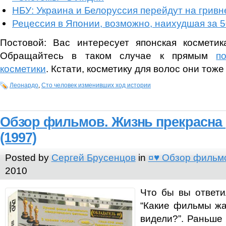
НБУ: Украина и Белоруссия перейдут на гривн
Рецессия в Японии, возможно, наихудшая за 5
Постовой: Вас интересует японская космети
Обращайтесь в таком случае к прямым
п
косметики
. Кстати, косметику для волос они тоже
Леонардо
,
Сто человек изменивших ход истории
Обзор фильмов. Жизнь прекрасна (La
(1997)
Posted by
Сергей Брусенцов
in
¤♥ Обзор фильм
2010
Что бы вы ответи
“Какие фильмы жа
видели?”. Раньше 