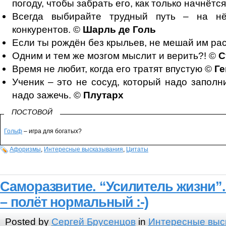
погоду, чтобы забрать его, как только начнётс
Всегда выбирайте трудный путь – на н
конкурентов. ©
Шарль де Голь
Если ты рождён без крыльев, не мешай им ра
Одним и тем же мозгом мыслит и верить?! ©
С
Время не любит, когда его тратят впустую ©
Ге
Ученик – это не сосуд, который надо заполн
надо зажечь. ©
Плутарх
ПОСТОВОЙ
Гольф
– игра для богатых?
Афоризмы
,
Интересные высказывания
,
Цитаты
Саморазвитие.
“Усилитель жизни”.
– полёт нормальный :-)
Posted by
Сергей Брусенцов
in
Интересные выс