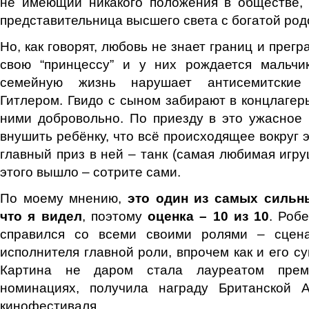
не имеющий никакого положения в обществе, 
представительница высшего света с богатой род
Но, как говорят, любовь не знает границ и прегр
свою “принцессу” и у них рождается мальчи
семейную жизнь нарушает антисемитские
Гитлером. Гвидо с сыном забирают в концлагерь
ними добровольно. По приезду в это ужасное 
внушить ребёнку, что всё происходящее вокруг э
главный приз в ней – танк (самая любимая игру
этого вышло – сотрите сами.
По моему мнению,
это один из самых сильн
что я видел
, поэтому
оценка – 10 из 10
. Роб
справился со всеми своими ролями – сцена
исполнителя главной роли, впрочем как и его су
Картина не даром стала лауреатом прем
номинациях, получила награду Британской 
кинофестиваля.