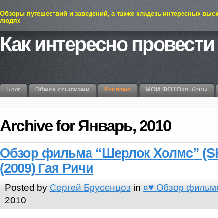
Обзоры путешествий и заведений, а также кладезь интересных выс
людях
Как интересно провести
Блог
Обмен ссылками
Реклама
МОИ
ФОТО
альбомы
Archive for Январь, 2010
Обзор фильма “Шерлок Холмс” (Sh
(2009) Гая Ричи
Posted by
Сергей Брусенцов
in
¤♥ Обзор фильм
2010