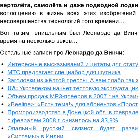
вертолёта, самолёта и даже подводной лодки
воплощению в жизнь всех этих изобретений
несовершенства технологий того времени…
Вот таким гениальным был Леонардо да Винч
время на несколько веков…
Остальные записи про
Леонардо да Винчи
:
Интересные высказываний и цитаты для стату
МТС предлагает спецнабор для шутника
Заголовки из жёлтой прессы. А вам слабо так 
UA:
Укртелеком начнет тестовую эксплуатацию
Объем продаж МР3-плееров в 2007 г на Украи
«Beeline»: «Есть тема!» для абонентов «Про
Промпроизводство в Донецкой обл. в феврале
с февралем 2008 г. снизилось на 33,9%
Опальный русский связист будет разви
«Системы» в Индии