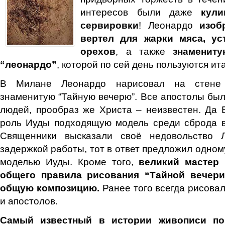
интересов были даже
кули
сервировки
! Леонардо
изоб
вертел для жарки мяса, ус
орехов
, а также
знаменит
“леонардо”
, которой по сей день пользуются ит
В Милане Леонардо нарисовал на стене
знаменитую “Тайную вечерю”. Все апостолы бы
людей, прообраз же Христа – неизвестен. Да 
роль Иуды подходящую модель среди сброда в
Священники высказали своё недовольство 
задержкой работы, тот в ответ предложил одном
моделью Иуды. Кроме того,
великий мастер
общего правила рисования “Тайной вечери
общую композицию.
Ранее того всегда рисовал
и апостолов.
Самый известный в истории живописи пор